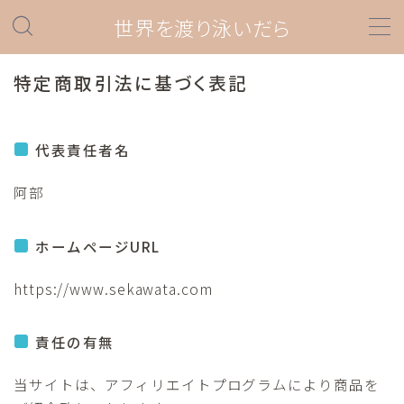
世界を渡り泳いだら
MENU
特定商取引法に基づく表記
ダイビング
代表責任者名
ダイビングスポット情報
ダイビング器材
阿部
プロダイバー関連
ホームページURL
ダイビングあれこれ
https://www.sekawata.com
海外旅行
旅の準備情報
責任の有無
ラテンアメリカ
当サイトは、アフィリエイトプログラムにより商品を
ペルー