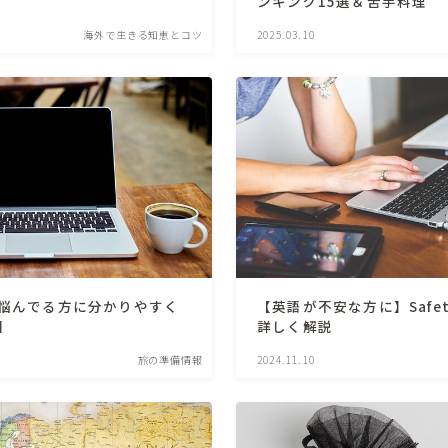
ンキング15選＆苦手料理
海外で生きる知恵とコツ
2025.03.10
か悩んでる方に分かりやすく
【英語が不安な方に】Safet
】
詳しく解説
旅の準備情報
2024.11.10