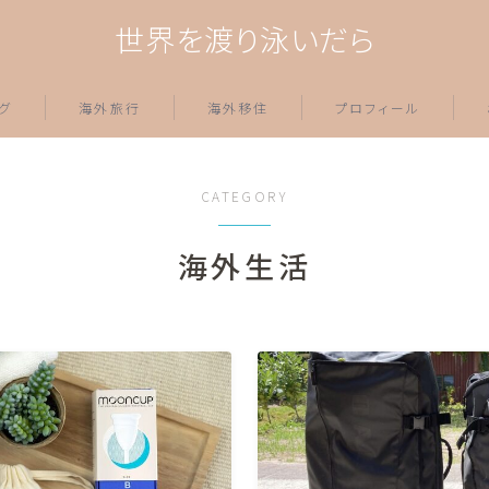
世界を渡り泳いだら
グ
海外旅行
海外移住
プロフィール
スポット情報
旅の準備情報
CATEGORY
器材
ラテンアメリカ
ー関連
海外生活
ペルー
あれこれ
アジア
セーシェル