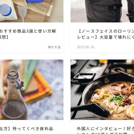
おすすめ商品3選と使い方解
【ノースフェイスのローリ
感想】
レビュー】大容量で壊れに
海外生活
2025.06.18
る方】持ってくべき食料品
外国人にインタビュー！好