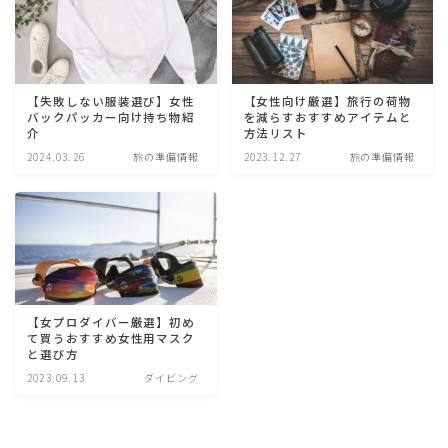
アジア
セーシェル
【失敗しない服装選び】女性
【女性向け厳選】旅行の荷物
バックパッカー向け持ち物紹
を減らすおすすめアイテムと
海外移住
介
方法リスト
2024.03.26
旅の準備情報
2023.12.27
旅の準備情報
プロフィール
お問合せ
【女プロダイバー厳選】初め
て買うおすすめ女性用マスク
と選び方
2023.09.13
ダイビング
Follow Me