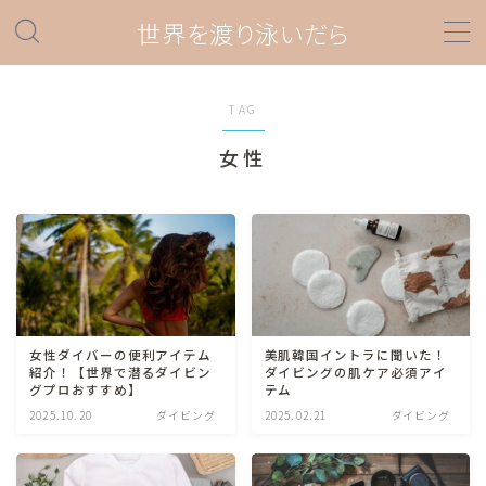
世界を渡り泳いだら
MENU
TAG
ダイビング
女性
ダイビングスポット情報
ダイビング器材
プロダイバー関連
ダイビングあれこれ
女性ダイバーの便利アイテム
美肌韓国イントラに聞いた！
海外旅行
紹介！【世界で潜るダイビン
ダイビングの肌ケア必須アイ
グプロおすすめ】
テム
旅の準備情報
2025.10.20
ダイビング
2025.02.21
ダイビング
ラテンアメリカ
ペルー