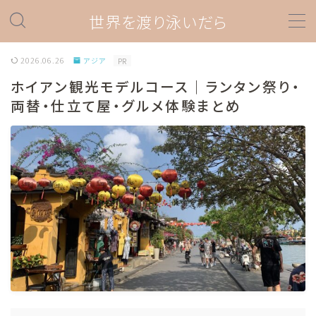
世界を渡り泳いだら
MENU
2026.06.26
アジア
PR
ホイアン観光モデルコース｜ランタン祭り・
ダイビング
両替・仕立て屋・グルメ体験まとめ
ダイビングスポット情報
ダイビング器材
プロダイバー関連
ダイビングあれこれ
海外旅行
旅の準備情報
ラテンアメリカ
ペルー