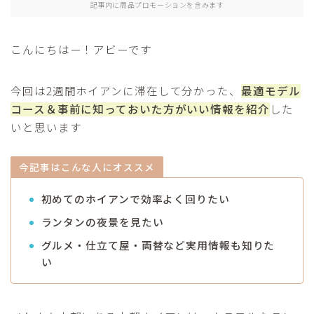
記事内に商品プロモーションを含みます
アジア
こんにちはー！アビーです
セーシェル
今回は2週間ホイアンに滞在して分かった、
最適モデル
海外移住
コース＆事前に知っておいた方がいい情報を紹介
した
いと思います
プロフィール
今記事はこんな人にオススメ
お問合せ
初めてのホイアンで効率よく回りたい
ランタンの夜景を見たい
グルメ・仕立て屋・両替など実用情報も知りた
い