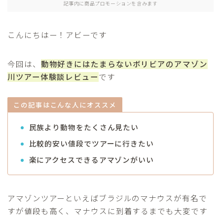
記事内に商品プロモーションを含みます
アジア
こんにちはー！アビーです
セーシェル
今回は、
動物好きにはたまらないボリビアのアマゾン
海外移住
川ツアー体験談レビュー
です
プロフィール
この記事はこんな人にオススメ
お問合せ
民族より動物をたくさん見たい
比較的安い値段でツアーに行きたい
楽にアクセスできるアマゾンがいい
アマゾンツアーといえばブラジルのマナウスが有名で
すが値段も高く、マナウスに到着するまでも大変です