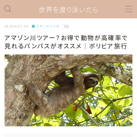
世界を渡り泳いだら
MENU
2026.07.04
ラテンアメリカ
PR
アマゾン川ツアー？お得で動物が高確率で
ダイビング
見れるパンパスがオススメ｜ボリビア旅行
ダイビングスポット情報
ダイビング器材
プロダイバー関連
ダイビングあれこれ
海外旅行
旅の準備情報
ラテンアメリカ
ペルー