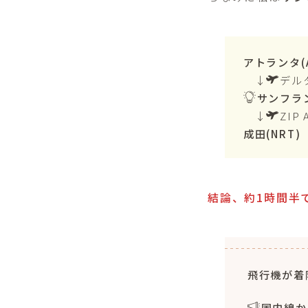
アトランタ(A
↓
デル
サンフラン
↓
ZIP 
成田(NRT)
結論、約1時間半
飛行機が着
国内線か