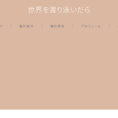
世界を渡り泳いだら
グ
海外旅行
海外移住
プロフィール
スポット情報
旅の準備情報
器材
ラテンアメリカ
ー関連
ペルー
あれこれ
アジア
セーシェル