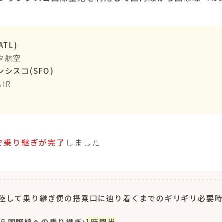
TL)
タ航空
シスコ(SFO)
AIR
で乗り継ぎが完了
しました
陸して乗り継ぎ便の搭乗口に辿り着くまでのギリギリ必要
ら国際線への乗り継ぎ:
1時間半