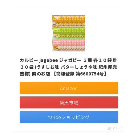
カルビー jagabee ジャガビー ３種 各１０袋 計
３０袋 (うすしお味 バターしょうゆ味 紀州産完
熟梅) 隣のお店 【商標登録 第6600754号】
Amazon
楽天市場
Yahooショッピング
ポチップ