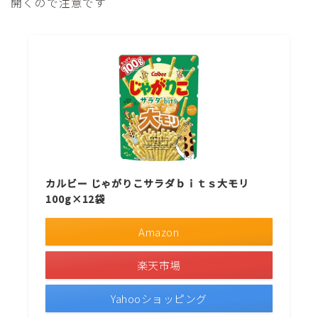
開くので注意です
カルビー じゃがりこサラダｂｉｔｓ大モリ
100g×12袋
Amazon
楽天市場
Yahooショッピング