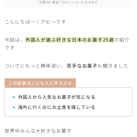
記事内に商品プロモーションを含みます
アジア
こんにちはー！アビーです
セーシェル
今回は、
外国人が選ぶ好きな日本のお菓子25選
の紹介
海外移住
です
プロフィール
ついでにもっと興味深い、
苦手なお菓子
も聞きました
お問合せ
この記事はこんな人にオススメ
外国人から人気なお菓子が気になる
海外に行くのにお土産を探している
世界中みんな大好きなお菓子