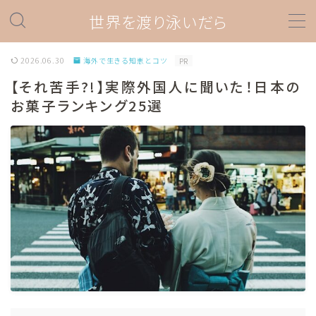
世界を渡り泳いだら
MENU
2026.06.30
海外で生きる知恵とコツ
PR
【それ苦手?!】実際外国人に聞いた！日本の
ダイビング
お菓子ランキング25選
ダイビングスポット情報
ダイビング器材
プロダイバー関連
ダイビングあれこれ
海外旅行
旅の準備情報
ラテンアメリカ
ペルー