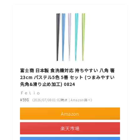
富士商 日本製 食洗機対応 持ちやすい 八角 箸
23cm パステル5色 5善 セット (つまみやすい
先角&滑り止め加工) 0824
Ｆｅｌｉｏ
¥598
（2026/07/08 01:02時点 | Amazon調べ）
Amazon
楽天市場