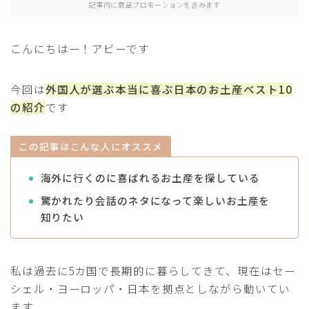
記事内に商品プロモーションを含みます
アジア
こんにちはー！アビーです
セーシェル
今回は
外国人が選ぶ本当に喜ぶ日本のお土産ベスト10
海外移住
の紹介
です
プロフィール
この記事はこんな人にオススメ
お問合せ
海外に行くのに喜ばれるお土産を探している
驚かれたり会話のネタになって楽しいお土産を
知りたい
私は過去に5カ国で長期的に暮らしてきて、現在はセー
シェル・ヨーロッパ・日本を拠点としながら動いてい
ます