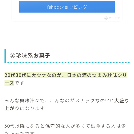
Yahooショッピング
ポチップ
③珍味系お菓子
20代30代に大ウケなのが、日本の酒のつまみ珍味シリ
ーズ
です
みんな興味津々で、こんなのがスナックなの!?と
大盛り
上がり
になります
50代以降になると保守的な人が多くて試食する人は少
なかったです